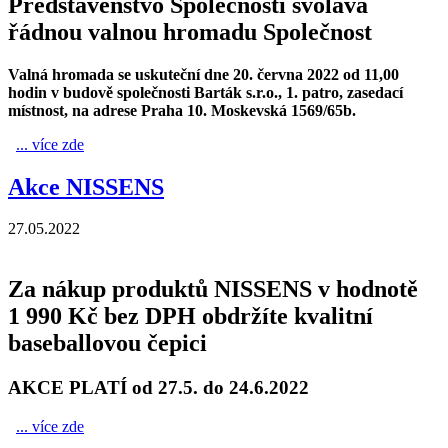
Představenstvo Společnosti svolává
řádnou valnou hromadu Společnost
Valná hromada se uskuteční dne 20. června 2022 od 11,00
hodin v budově společnosti Barták s.r.o., 1. patro, zasedací
místnost, na adrese Praha 10. Moskevská 1569/65b.
... více zde
POZVÁNKA na řádnou valnou hromadu
Akce NISSENS
27.05.2022
Za nákup produktů NISSENS v hodnotě
1 990 Kč bez DPH obdržíte kvalitní
baseballovou čepici
AKCE PLATÍ od 27.5. do 24.6.2022
... více zde
Akce NISSENS