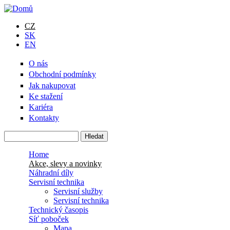
Přejít k hlavnímu obsahu
CZ
SK
EN
O nás
Obchodní podmínky
Jak nakupovat
Ke stažení
Kariéra
Kontakty
Hledat
Vyhledávání
Home
Akce, slevy a novinky
Náhradní díly
Servisní technika
Servisní služby
Servisní technika
Technický časopis
Síť poboček
Mapa