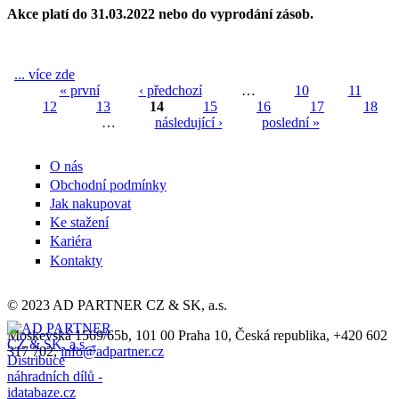
Akce platí do 31.03.2022 nebo do vyprodání zásob.
... více zde
Akční nabídka na březen
« první
‹ předchozí
…
10
11
12
13
14
15
16
17
18
Stránky
…
následující ›
poslední »
O nás
Obchodní podmínky
Jak nakupovat
Ke stažení
Kariéra
Kontakty
© 2023 AD PARTNER CZ & SK, a.s.
Moskevská 1569/65b, 101 00 Praha 10, Česká republika, +420 602
317 702,
info@adpartner.cz