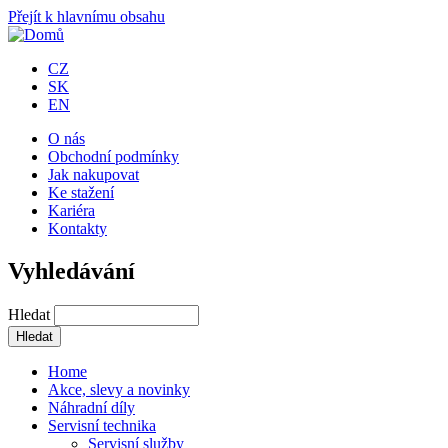
Přejít k hlavnímu obsahu
CZ
SK
EN
O nás
Obchodní podmínky
Jak nakupovat
Ke stažení
Kariéra
Kontakty
Vyhledávání
Hledat
Home
Akce, slevy a novinky
Náhradní díly
Servisní technika
Servisní služby