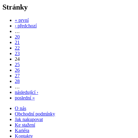
Stránky
« první
‹ předchozí
…
20
21
22
23
24
25
26
27
28
…
následující ›
poslední »
O nás
Obchodní podmínky
Jak nakupovat
Ke stažení
Kariéra
Kontakty