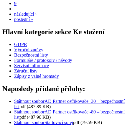
9
…
následující ›
poslední »
Hlavní kategorie sekce Ke stažení
GDPR
Výroční zprávy
Bezpečnostní listy
Formuláře / protokoly / návody
Servisní informace
Záruční listy
Zápisy z valné hromady
Naposledy přidané přílohy:
Stáhnout soubor
AD Partner ostřikovače -30 – bezpečnostní
list
pdf (487.89 KB)
Stáhnout soubor
AD Partner ostřikovače -80 – bezpečnostní
list
pdf (487.96 KB)
Stáhnout soubor
Startovací sprej
pdf (79.59 KB)