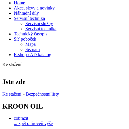
Home
Akce, slevy a novinky
Náhradní díly
Servisní technika
Servisní služby
Servisní technika
Technický časopis
Síť poboček
Mapa
Seznam
E-shop / AD katalog
Ke stažení
Jste zde
Ke stažení
»
Bezpečnostní listy
KROON OIL
zobrazit
... zpět o úroveň výše