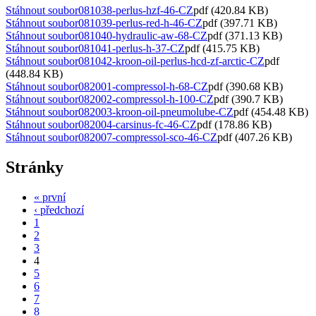
Stáhnout soubor
081038-perlus-hzf-46-CZ
pdf (420.84 KB)
Stáhnout soubor
081039-perlus-red-h-46-CZ
pdf (397.71 KB)
Stáhnout soubor
081040-hydraulic-aw-68-CZ
pdf (371.13 KB)
Stáhnout soubor
081041-perlus-h-37-CZ
pdf (415.75 KB)
Stáhnout soubor
081042-kroon-oil-perlus-hcd-zf-arctic-CZ
pdf
(448.84 KB)
Stáhnout soubor
082001-compressol-h-68-CZ
pdf (390.68 KB)
Stáhnout soubor
082002-compressol-h-100-CZ
pdf (390.7 KB)
Stáhnout soubor
082003-kroon-oil-pneumolube-CZ
pdf (454.48 KB)
Stáhnout soubor
082004-carsinus-fc-46-CZ
pdf (178.86 KB)
Stáhnout soubor
082007-compressol-sco-46-CZ
pdf (407.26 KB)
Stránky
« první
‹ předchozí
1
2
3
4
5
6
7
8