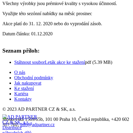
Všechny výrobky jsou prémiové kvality s vysokou účinností.
Využijte této sezónní nabídky na měsíc prosinec
Akce platí do 31. 12. 2020 nebo do vyprodání zásob.
Datum článku: 01.12.2020
Seznam příloh:
Stáhnout soubor
Leták akce ke stažení
pdf (5.39 MB)
O nás
Obchodní podmínky
Jak nakupovat
Ke stažení
Kariéra
Kontakty
© 2023 AD PARTNER CZ & SK, a.s.
Moskevská 1569/65b, 101 00 Praha 10, Česká republika, +420 602
317 702,
info@adpartner.cz