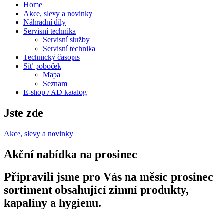
Home
Akce, slevy a novinky
Náhradní díly
Servisní technika
Servisní služby
Servisní technika
Technický časopis
Síť poboček
Mapa
Seznam
E-shop / AD katalog
Jste zde
Akce, slevy a novinky
Akční nabídka na prosinec
Připravili jsme pro Vás na měsíc prosinec
sortiment obsahující zimní produkty,
kapaliny a hygienu.