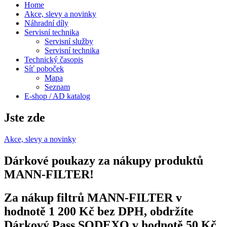
Home
Akce, slevy a novinky
Náhradní díly
Servisní technika
Servisní služby
Servisní technika
Technický časopis
Síť poboček
Mapa
Seznam
E-shop / AD katalog
Jste zde
Akce, slevy a novinky
Dárkové poukazy za nákupy produktů
MANN-FILTER!
Za nákup filtrů MANN-FILTER v
hodnotě 1 200 Kč bez DPH, obdržíte
Dárkový Pass SODEXO v hodnotě 50 Kč