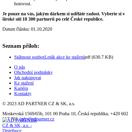
hotovost.
Je pouze na vás, jakým dárkem si uděláte radost. Vyberte si v
široké síti 18 300 partnerů po celé České republice.
Datum článku: 01.10.2020
Seznam příloh:
Stáhnout soubor
Leták akce ke stažení
pdf (630.7 KB)
O nás
Obchodní podmínky
Jak nakupovat
Ke stažení
Kariéra
Kontakty
© 2023 AD PARTNER CZ & SK, a.s.
Moskevská 1569/65b, 101 00 Praha 10, Česká republika, +420 602
317 702,
info@adpartner.cz