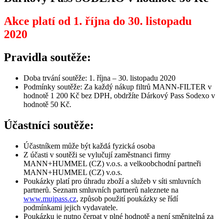
Akce platí od 1. října do 30. listopadu
2020
Pravidla soutěže:
Doba trvání soutěže: 1. října – 30. listopadu 2020
Podmínky soutěže: Za každý nákup filtrů MANN-FILTER v
hodnotě 1 200 Kč bez DPH, obdržíte Dárkový Pass Sodexo v
hodnotě 50 Kč.
Účastníci soutěže:
Účastníkem může být každá fyzická osoba
Z účasti v soutěži se vylučují zaměstnanci firmy
MANN+HUMMEL (CZ) v.o.s. a velkoobchodní partneři
MANN+HUMMEL (CZ) v.o.s.
Poukázky platí pro úhradu zboží a služeb v síti smluvních
partnerů. Seznam smluvních partnerů naleznete na
www.mujpass.cz
, způsob použití poukázky se řídí
podmínkami jejich vydavatele.
Poukázku je nutno čerpat v plné hodnotě a není směnitelná za