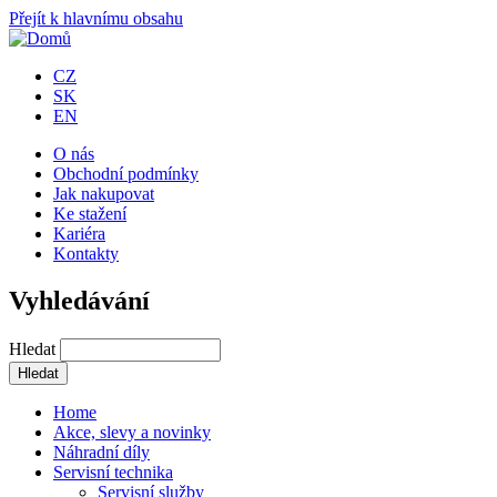
Přejít k hlavnímu obsahu
CZ
SK
EN
O nás
Obchodní podmínky
Jak nakupovat
Ke stažení
Kariéra
Kontakty
Vyhledávání
Hledat
Home
Akce, slevy a novinky
Náhradní díly
Servisní technika
Servisní služby