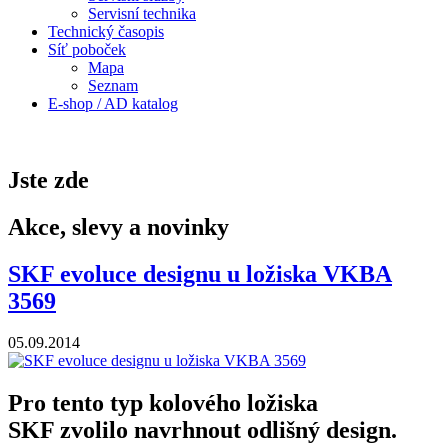
Servisní technika
Technický časopis
Síť poboček
Mapa
Seznam
E-shop / AD katalog
Jste zde
Akce, slevy a novinky
SKF evoluce designu u ložiska VKBA
3569
05.09.2014
Pro tento typ kolového ložiska
SKF zvolilo navrhnout odlišný design.