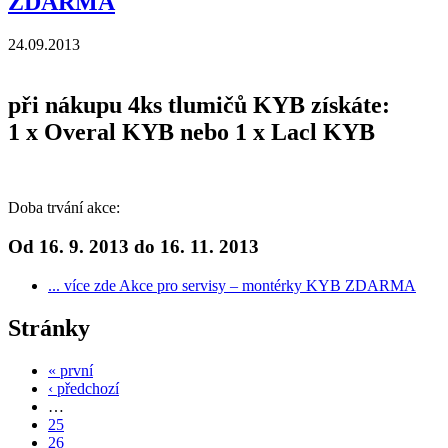
ZDARMA
24.09.2013
při nákupu 4ks tlumičů KYB získáte:
1 x Overal KYB nebo 1 x Lacl KYB
Doba trvání akce:
Od 16. 9. 2013 do 16. 11. 2013
... více zde
Akce pro servisy – montérky KYB ZDARMA
Stránky
« první
‹ předchozí
…
25
26