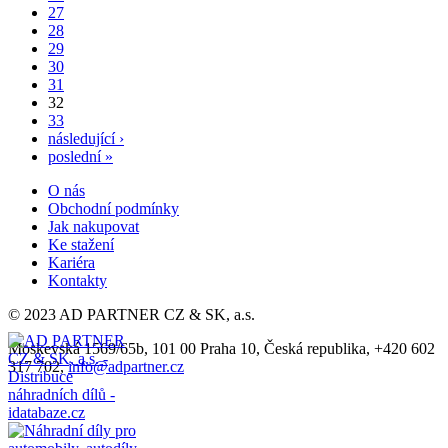
27
28
29
30
31
32
33
následující ›
poslední »
O nás
Obchodní podmínky
Jak nakupovat
Ke stažení
Kariéra
Kontakty
© 2023 AD PARTNER CZ & SK, a.s.
Moskevská 1569/65b, 101 00 Praha 10, Česká republika, +420 602
317 702,
info@adpartner.cz