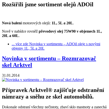
Rozšířili jsme sortiment olejů ADOil
Nová balení
motorových olejů:
1L, 5L a 20L
.
Nově v nabídce rovněž
převodový olej 75W90 v objemech 1L,
20L a 60L
.
... více zde
Novinka v sortimentu – ADOil oleje s novými
objemy 1L, 5L a 20L
Novinka v sortimentu – Rozmrazovač
skel Arktvel
31.01.2014
Přípravek Arktvel® zajišťuje odstranění
námrazy a sněhu ze skel automobilů.
Dokonale odstraní všechny nečistoty, zbaví sklo mastnoty a zanechá