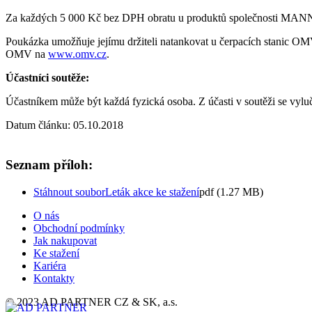
Za každých 5 000 Kč bez DPH obratu u produktů společnosti 
Poukázka umožňuje jejímu držiteli natankovat u čerpacích stanic 
OMV na
www.omv.cz
.
Účastníci soutěže:
Účastníkem může být každá fyzická osoba. Z účasti v soutěži s
Datum článku: 05.10.2018
Seznam příloh:
Stáhnout soubor
Leták akce ke stažení
pdf (1.27 MB)
O nás
Obchodní podmínky
Jak nakupovat
Ke stažení
Kariéra
Kontakty
© 2023 AD PARTNER CZ & SK, a.s.