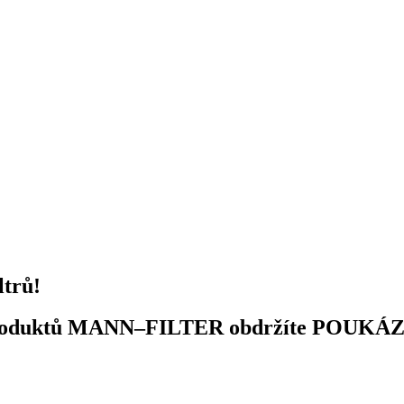
trů!
 produktů MANN–FILTER obdržíte POUKÁ