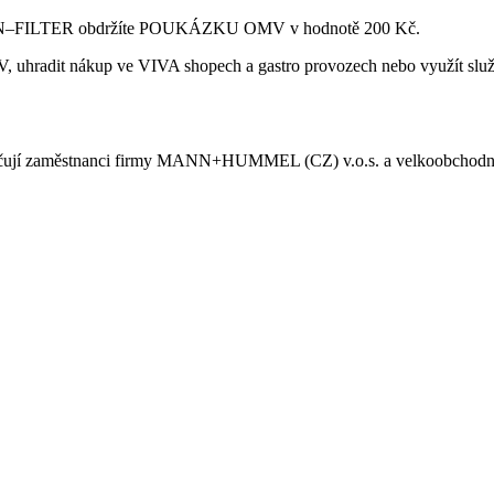
MANN–FILTER obdržíte POUKÁZKU OMV v hodnotě 200 Kč.
OMV, uhradit nákup ve VIVA shopech a gastro provozech nebo využít 
e vylučují zaměstnanci firmy MANN+HUMMEL (CZ) v.o.s. a velkoobc