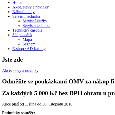
Home
Akce, slevy a novinky
Náhradní díly
Servisní technika
Servisní služby
Servisní technika
Technický časopis
Síť poboček
Mapa
Seznam
E-shop / AD katalog
Jste zde
Akce, slevy a novinky
Odměňte se poukázkami OMV za nákup fil
Za každých 5 000 Kč bez DPH obratu u
Akce platí od 1. října do 30. listopadu 2018
Podmínky soutěže: