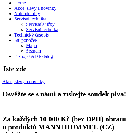
Home
Akce, slevy a novinky
Náhradní díly
Servisní technika
Servisní služby
Servisní technika
Technický časopis
Síť poboček
Mapa
Seznam
E-shop / AD katalog
Jste zde
Akce, slevy a novinky
Osvěžte se s námi a získejte soudek piva!
Za každých 10 000 Kč (bez DPH) obratu
u produktů MANN+HUMMEL (CZ)