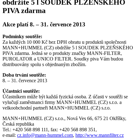
obdržíte 5 l SOUDEK PLZEŇSKÉHO
PIVA zdarma
Akce platí 8. – 31. července 2013
Podmínky soutěže:
Za každých 10 000 Kč bez DPH obratu u produktů společnosti
MANN+HUMMEL (CZ) obdržíte 5 l SOUDEK PLZEŇSKÉHO
PIVA zdarma. Jedná se o produkty značky MANN-FILTER,
PUROLATOR a UNICO FILTER. Soudky piva Vám budou
distribuovány spolu s objednaným zbožím.
Doba trvání soutěže:
8. – 31. července 2013
Účastníci soutěže:
Účastníkem může být každá fyzická osoba. Z účasti v soutěži se
vylučují zaměstnanci firmy MANN+HUMMEL (CZ) s.r.o. a
velkoobchodní partneři MANN+HUMMEL (CZ) s.r.o.
MANN+HUMMEL (CZ) s.r.o., Nová Ves 66, 675 21 Okříšky,
Česká republika
Tel.: +420 568 898 111, fax: +420 568 898 351,
e-mail:
cz.info@mann-hummel.com
,
http://www.mannfilter.cz