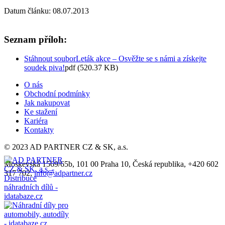
Datum článku: 08.07.2013
Seznam příloh:
Stáhnout soubor
Leták akce – Osvěžte se s námi a získejte
soudek piva!
pdf (520.37 KB)
O nás
Obchodní podmínky
Jak nakupovat
Ke stažení
Kariéra
Kontakty
© 2023 AD PARTNER CZ & SK, a.s.
Moskevská 1569/65b, 101 00 Praha 10, Česká republika, +420 602
317 702,
info@adpartner.cz